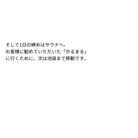
そして1日の締めはサウナへ。
お客様に勧めていただいた「かるまる」
に行くために、次は池袋まで移動です。
ここは完全黙浴を徹底されている施設で、
一切の会話禁止🈲
サウナは３つ、水風呂も3段階の水温があ
り、施設のクオリティもさることながら黙
浴のルールが作り出す店の雰囲気も含め
て、めちゃ整うことができました。