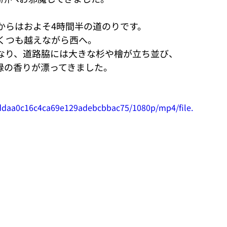
からはおよそ4時間半の道のりです。
くつも越えながら西へ。
なり、道路脇には大きな杉や檜が立ち並び、
緑の香りが漂ってきました。
eeddaa0c16c4ca69e129adebcbbac75/1080p/mp4/file.