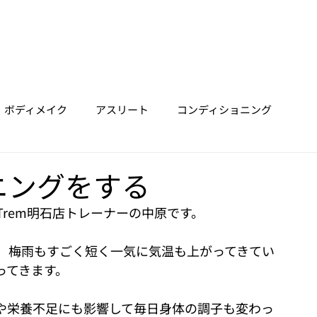
ホーム
垂水店
明石店
三宮店
Trainer
Price
ボディメイク
アスリート
コンディショニング
ニングをする
rem明石店トレーナーの中原です。
、梅雨もすごく短く一気に気温も上がってきてい
ってきます。
や栄養不足にも影響して毎日身体の調子も変わっ