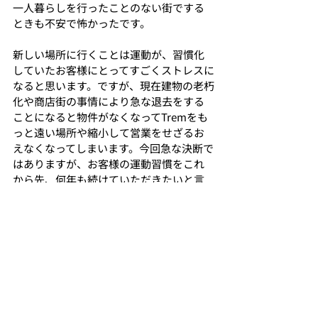
一人暮らしを行ったことのない街でする
ときも不安で怖かったです。
新しい場所に行くことは運動が、習慣化
していたお客様にとってすごくストレスに
なると思います。ですが、現在建物の老朽
化や商店街の事情により急な退去をする
ことになると物件がなくなってTremをも
っと遠い場所や縮小して営業をせざるお
えなくなってしまいます。今回急な決断で
はありますが、お客様の運動習慣をこれ
から先、何年も続けていただきたいと言
う思いもあり、移転を決断することになり
ました。
そして、よりよい健康維持や体づくりをみ
なさんができるように
システム導入もしていきます。
健康維持、ダイエット全てにおいて大切
な