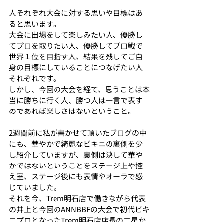
人それぞれ大会に対する思いや目標はあ
ると思います。
大会に出場をして楽しみたい人、優勝し
てプロを取りたい人、優勝してプロ戦で
世界１位を目指す人、結果を残してご自
身の目標にしていることにつなげたい人
それぞれです。
しかし、今回の大会を経て、思うことは本
当に勝ちに行く人、勝つ人は一言で表す
のであれば楽しさはないということ。
2週間前に私が書かせて頂いたブログの中
にも、華やかで綺麗なビキニの裏側を少
し紹介していますが、裏側は決して華や
かではないということをステージ上や控
え室、ステージ後にも表情やオーラで感
じていました。
それを今、Trem明石店で働きながら代表
の井上と今回のANNBBFの大会で初代ビキ
ニプロとなったTrem明石店店長の二星か