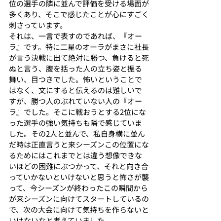
位の選手の隣に並んで評価を受ける場面が
多くあり、そこで感じたことが心にすごく
刺さっています。
それは、一言で表すのであれば、『オー
ラ』です。特に二星のオーラがまさに社長
が言う決戦に出て絶対に勝つ、負けると死
ぬと言う、腹を括った人の立ち姿と振る
舞い、目つきでした。怖いということで
はなく、文にすると伝えるのは難しいで
すが、勝つ人のぶれていない人の『オー
ラ』でした。そこに戦おうとする2位にな
った選手の強い気持ちも隣で感じていま
した。その2人と並んで、私自身横に並ん
だ時は正直言うと来シーズンこの位置にな
るためにはこれまでとは違う想像できな
いほどの困難にぶつかって、それと向き合
っていかないといけないと思うと怖さが襲
って、今シーズンが終わったこの瞬間から
が来シーズンに向けてスタートしているの
で、次の大会に向けて気持ちを作らないと
いけないなと考えていました。