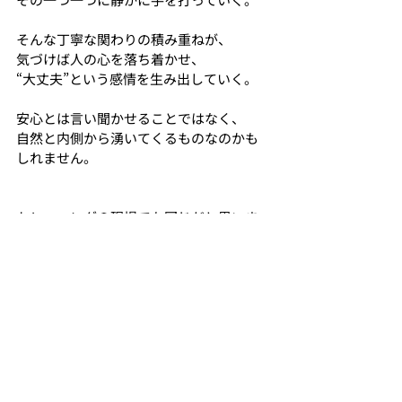
そんな丁寧な関わりの積み重ねが、
気づけば人の心を落ち着かせ、
“大丈夫”という感情を生み出していく。
安心とは言い聞かせることではなく、
自然と内側から湧いてくるものなのかも
しれません。
トレーニングの現場でも同じだと思いま
した。
今、身体で何が起きているのか？
どう行動すれば改善していくのか？
この積み重ねがどこに向かっているのか？
私たちの仕事は、
ただトレーニングを提供するとこではあ