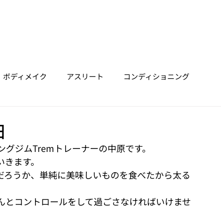
ホーム
垂水店
明石店
三宮店
Trainer
Price
ボディメイク
アスリート
コンディショニング
由
グジムTremトレーナーの中原です。
いきます。
だろうか、単純に美味しいものを食べたから太る
んとコントロールをして過ごさなければいけませ