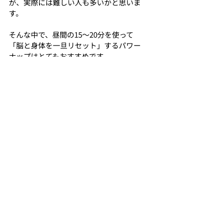
が、実際には難しい人も多いかと思いま
す。
そんな中で、昼間の15〜20分を使って
「脳と身体を一旦リセット」するパワー
ナップはとてもおすすめです。
正しく取り入れれば、
午後の集中力アップ
ストレス軽減
睡眠の質向上
など、メリットはたくさんあります。
「眠いのに我慢して頑張る」より、「短く
寝てリセット」のほうが、よほど効率的
です。
あなたもぜひ、日常生活や仕事にパワー
ナップを取り入れてみてはいかがでしょ
うか？