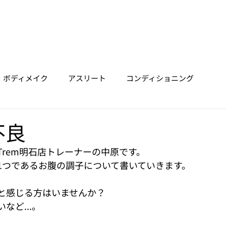
ホーム
垂水店
明石店
三宮店
Trainer
Price
ボディメイク
アスリート
コンディショニング
不良
rem明石店トレーナーの中原です。
1つであるお腹の調子について書いていきます。
と感じる方はいませんか？
ど...。