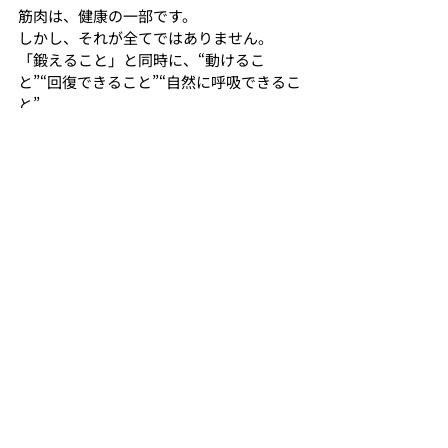
筋肉は、健康の一部です。
しかし、それが全てではありません。
「鍛えること」と同時に、“動けるこ
と”“回復できること”“自然に呼吸できるこ
と”
そこまで含めて、身体を考えることが大切
だと考えています。
【パーソナルトレーニングジムTrem（ト
レム）神戸垂水店】
〒655-0027 兵庫県神戸市垂水区神田町4-
21 アメリカ屋ビル2F
公式Instagram：
https://www.instagram.com/trem_perfo
rmance/
公式LINE：
https://lin.ee/kWAeRBVC
9:00~22:00
JR・山陽 垂水駅から徒歩3分