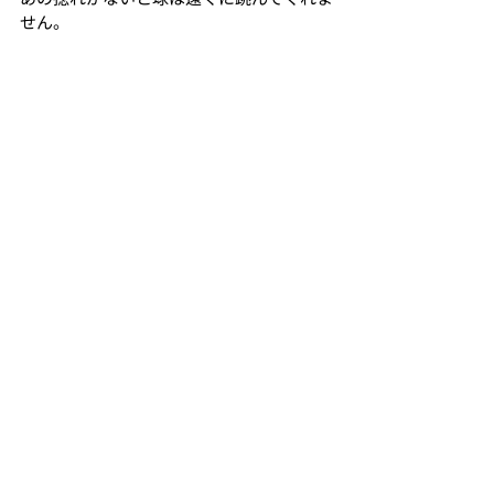
せん。
体が硬いな、と感じた時。
スポーツのパフォーマンスを上げたい
な、と思った時。
まずは背骨の
側屈→前後屈→回旋
を改善していくことが良いのではないか
と思います。
まずは側屈(わき腹)のストレッチから始め
てみてはいかがでしょうか？？