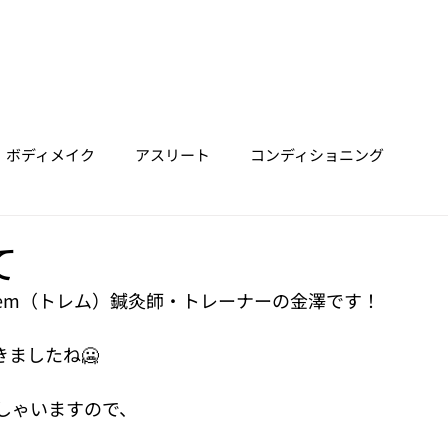
ホーム
垂水店
明石店
三宮店
Trainer
Price
ボディメイク
アスリート
コンディショニング
て
em（トレム）鍼灸師・トレーナーの金澤です！
ましたね🥶
しゃいますので、