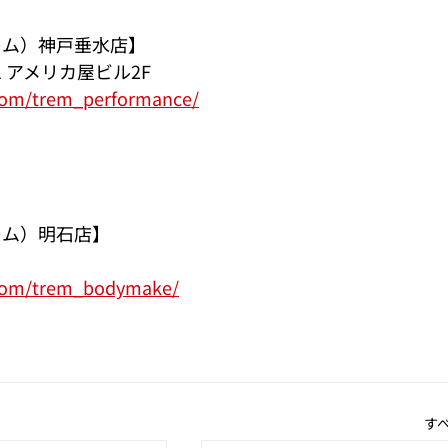
レム）神戸垂水店】
1 アメリカ屋ビル2F
com/trem_performance/
レム）明石店】
.com/trem_bodymake/
す