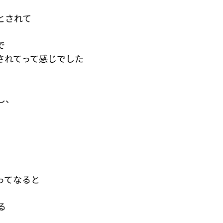
とされて
で
されてって感じでした
し、
ってなると
る