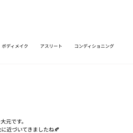
ホーム
垂水店
明石店
三宮店
Trainer
Price
ボディメイク
アスリート
コンディショニング
の大元です。
に近づいてきましたね🍂