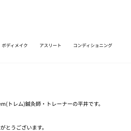
ホーム
垂水店
明石店
三宮店
Trainer
Price
ボディメイク
アスリート
コンディショニング
em(トレム)鍼灸師・トレーナーの平井です。
ありがとうございます。