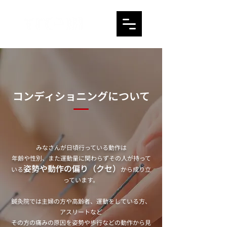
コンディショニングについて
みなさんが日頃行っている動作は
年齢や性別、また運動量に関わらずその人が持って
姿勢や動作の偏り（クセ）
いる
から成り立
っています。
鍼灸院では主婦の方や高齢者、運動をしている方、
アスリートなど
その方の痛みの原因を姿勢や歩行などの動作から見