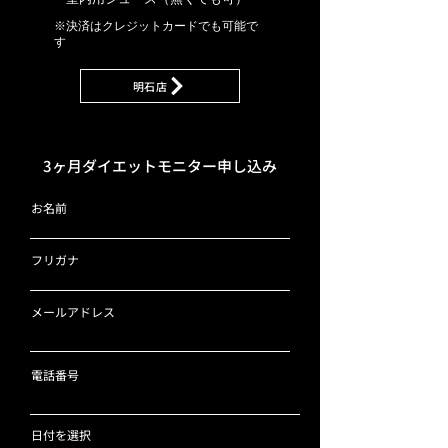
※決済はクレジットカードでも可能で
す
明石店
​3ヶ月ダイエットモニター申し込み
お名前
フリガナ
メールアドレス
電話番号
r
日付を選択
*
e