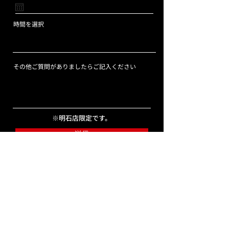
q
u
i
r
時間を選択
e
d
その他ご質問がありましたらご記入ください
※明石店限定です。
送信