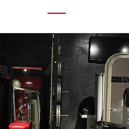
ホーム
垂水店
明石店
三宮店
Trainer
Price