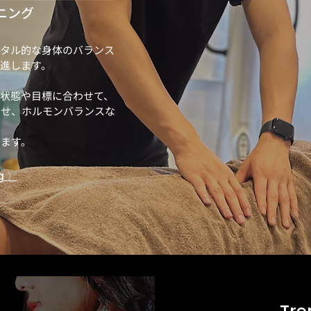
ニング
ータル的な身体のバランス
進します。
状態や目標に合わせて、
させ、ホルモンバランスな
します。
g 〉