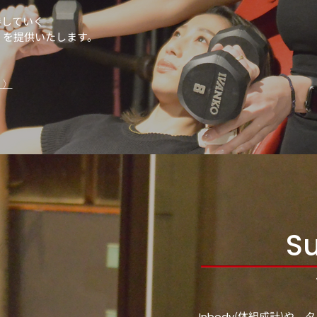
善していく
」を提供いたします。
 〉
S
(体組成計)や、
Inbody