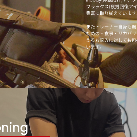
フラックス(疲労回復ア
豊富に取り揃えています
またトレーナー自身も競
ための・食事・リカバリ
えるお悩みに対しても包
います。
oning