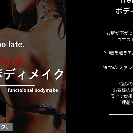
Tr
​ボ
お尻が下がっ
ウエス
​３0歳を過ぎ
のファン
Trem
悩みの
お客様の
安全で効果
​「理