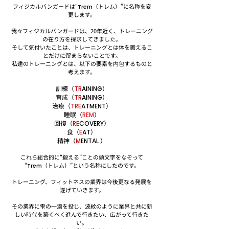
フィジカルバンガードは“
（トレム）”に名称を変
Trem
更します。
我々フィジカルバンガードは、20年近く、トレーニング
の在り方を探求してきました。
そして気付いたことは、トレーニングとは体を鍛えるこ
とだけに留まらないことです。
私達のトレーニングとは、以下の要素を内包するものと
考えます。
訓練（
）
TR
AINING
育成（
）
TR
AINING
治療（
）
TRE
ATMENT
睡眠（
）
REM
回復（
）
RE
COVERY
食（
）
E
AT
精神（
）
M
ENTAL
これら総合的に“鍛える”ことの頭文字をなぞって
“
（トレム）”という名称にしたのです。
Trem
トレーニング、フィットネスの業界は今後更なる発展を
遂げていきます。
その業界に雫の一滴を投じ、波紋のように業界と共に新
しい時代を築くべく進んで行きたい、広がって行きた
い。