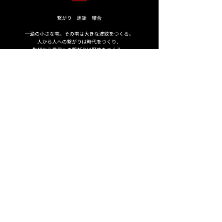
繋がり 連鎖 結合
一滴の小さな雫。その雫は大きな波紋をつくる。
人から人への繋がりは時代をつくり、
世代から世代への繋がりは歴史をつくる。
体と心。人と地域。科学と医学。日本と世界。
Spirit
生き様 在り方 魂
自分と向き合い、自分の弱さを知り、
それを受け入れる。
そ して 自 ら の 役 割 を 探 求 して い く 。
その為の自問自答。
Forwar