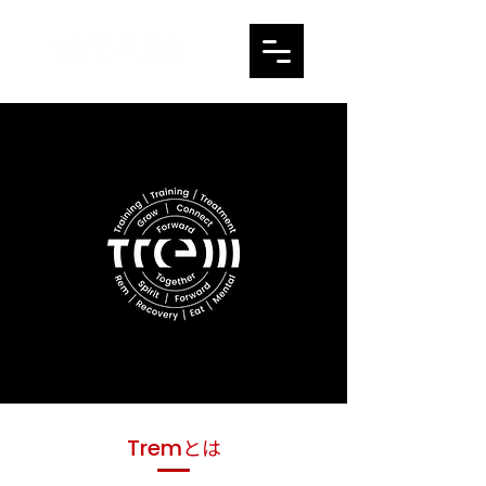
Trem​
とは