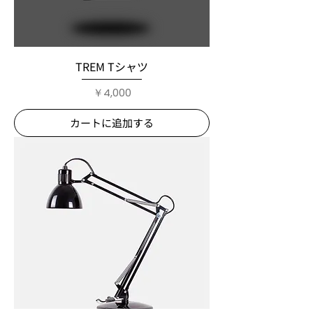
TREM Tシャツ
価格
￥4,000
カートに追加する