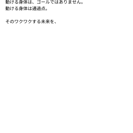
動ける身体は、ゴールではありません。
動ける身体は通過点。
そのワクワクする未来を、
ご本人より少し先にイメージしてあげる
こと。
「もしかしたら、まだまだできるかもし
れない」
と思ってもらえること。
それが、
私が目指しているトレーナー像です。
子供は、未来から身体を動かしています。
大人は、動き方から未来を考えがちです。
その順番を少し入れ替える時間を作る。
それだけで、身体の可能性は広がるかもし
れません。