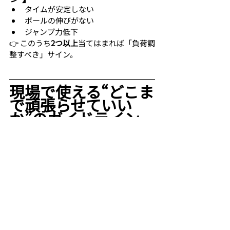
タイムが安定しない
ボールの伸びがない
ジャンプ力低下
👉 このうち
2つ以上
当てはまれば「負荷調
整すべき」サイン。
現場で使える“どこま
で頑張らせていい
か”のガイドライン
科学的根拠や世界基準だと
① 週1日は“完全休養”が必
須（世界基準）
② 強度の高い練習は連続2
日まで
3日続くと故障リスクが跳ね上がる。
③ 大会週は“量 × 強度”が
普段の130%を超えやすい